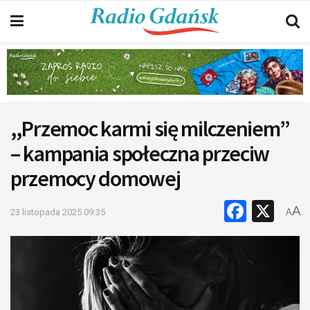
,,Przemoc karmi się milczeniem”
– kampania społeczna przeciw
przemocy domowej
Faceb
X
A
23 listopada 2025 09:35
A