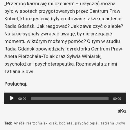
,,Przemoc karmi się milczeniem” – usłyszeć można
było w spotach przygotowanych przez Centrum Praw
Kobiet, które jesienią były emitowane także na antenie
Radia Gdańsk. Jak reagować? Jak zawalczyć o siebie?
Na jakie sygnały zwracać uwagę, by nie przegapić
momentu w którym możemy pomóc? O tym w studiu
Radia Gdańsk opowiedziały: dyrektorka Centrum Praw
Aneta Pierzchała-Tolak oraz Sylwia Winiarek,
psycholożka i psychoterapeutka. Rozmawiała z nimi
Tatiana Slowi.
Posłuchaj:
Odtwarzacz
00:00
00:00
plików
aKa
dźwiękowych
Tagi:
Aneta Pierzchała-Tolak
kobieta
psychologia
Tatiana Slowi