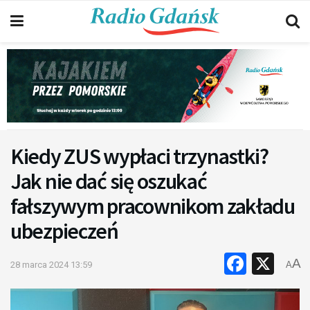
Kiedy ZUS wypłaci trzynastki?
Jak nie dać się oszukać
fałszywym pracownikom zakładu
ubezpieczeń
Faceb
X
A
28 marca 2024 13:59
A