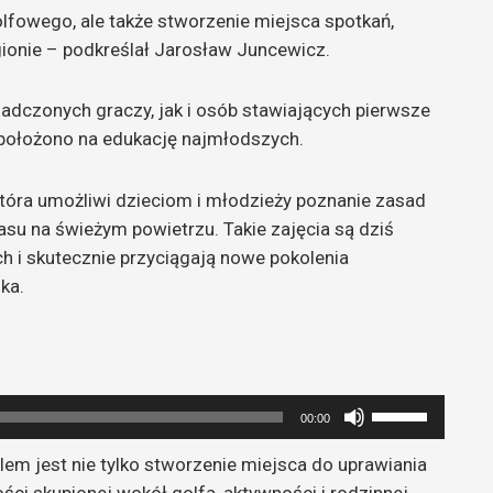
lfowego, ale także stworzenie miejsca spotkań,
ionie – podkreślał Jarosław Juncewicz.
dczonych graczy, jak i osób stawiających pierwsze
k położono na edukację najmłodszych.
która umożliwi dzieciom i młodzieży poznanie zasad
asu na świeżym powietrzu. Takie zajęcia są dziś
i skutecznie przyciągają nowe pokolenia
ka.
Używaj
00:00
strzałek
lem jest nie tylko stworzenie miejsca do uprawiania
do
ści skupionej wokół golfa, aktywności i rodzinnej