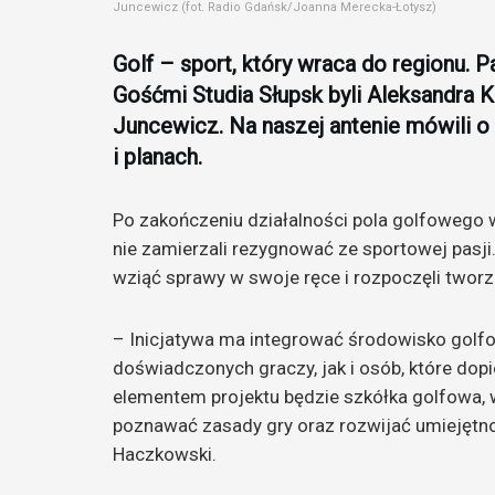
Juncewicz (fot. Radio Gdańsk/Joanna Merecka-Łotysz)
Golf – sport, który wraca do regionu.
Gośćmi Studia Słupsk byli Aleksandra
Juncewicz. Na naszej antenie mówili o 
i planach.
Po zakończeniu działalności pola golfowego w
nie zamierzali rezygnować ze sportowej pasji
wziąć sprawy w swoje ręce i rozpoczęli twor
– Inicjatywa ma integrować środowisko golfo
doświadczonych graczy, jak i osób, które do
elementem projektu będzie szkółka golfowa, w 
poznawać zasady gry oraz rozwijać umiejętn
Haczkowski.