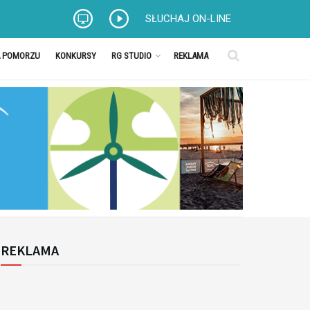
SŁUCHAJ ON-LINE
A POMORZU
KONKURSY
RG STUDIO
REKLAMA
REKLAMA