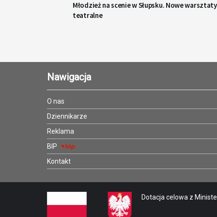
Młodzież na scenie w Słupsku. Nowe warsztaty
teatralne
Nawigacja
O nas
Dziennikarze
Reklama
BIP
Kontakt
Dotacja celowa z Minister