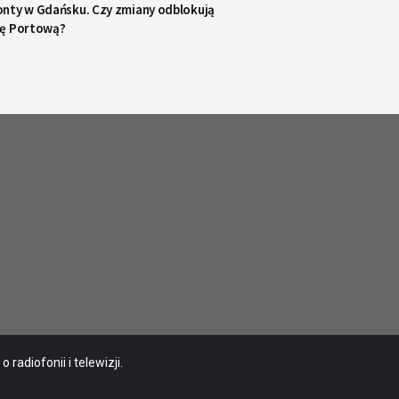
nty w Gdańsku. Czy zmiany odblokują
ę Portową?
radiofonii i telewizji.