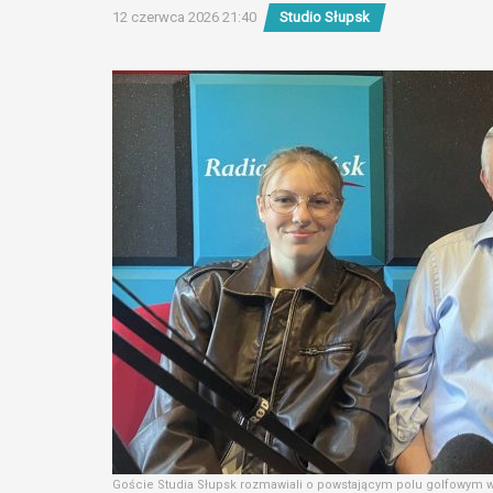
12 czerwca 2026 21:40
Studio Słupsk
Goście Studia Słupsk rozmawiali o powstającym polu golfowym 