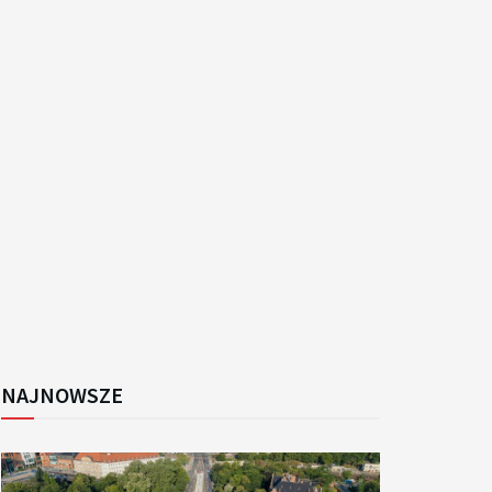
k
NAJNOWSZE