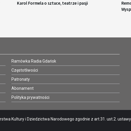
Karol Formela o sztuce, teatrze i pasji
Remo
Wysp
Ramówka Radia Gdańsk
Częstotliwości
Patronaty
Abonament
Polityka prywatności
stwa Kultury i Dziedzictwa Narodowego zgodnie z art.31. ust.2. ustawy o 