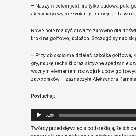
– Naszym celem jest nie tylko budowa pola go
aktywnego wypoczynku i promocji golfa w reg
Nowe pole ma być otwarte zarówno dla doświa
kroki na golfowej ścieżce. Szczególny nacis
– Przy obiekcie ma działać szkółka golfowa, 
gry, naukę techniki oraz aktywne spędzanie cz
ważnym elementem rozwoju klubów golfowych 
zawodników – zaznaczyła Aleksandra Kamińs
Posłuchaj:
Odtwarzacz
00:00
plików
Twórcy przedsięwzięcia podkreślają, że ich ce
dźwiękowych
sportu, ale również budowa lokalnej społeczno