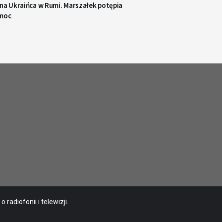
 na Ukraińca w Rumi. Marszałek potępia
moc
radiofonii i telewizji.