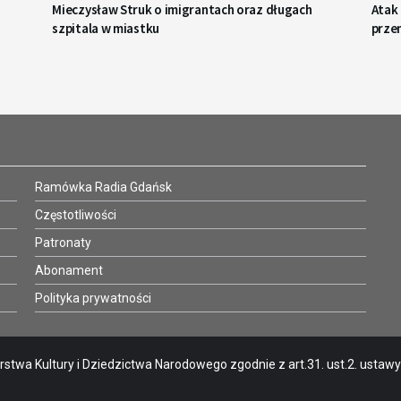
Mieczysław Struk o imigrantach oraz długach
Atak
szpitala w miastku
prze
Ramówka Radia Gdańsk
Częstotliwości
Patronaty
Abonament
Polityka prywatności
stwa Kultury i Dziedzictwa Narodowego zgodnie z art.31. ust.2. ustawy o 