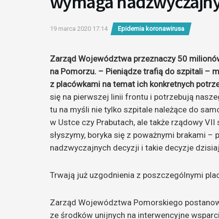
wymaga nadzwyczajnyc
19 marca 2020 17:14
Epidemia koronawirusa
Zarząd Województwa przeznaczy 50 milionów
na Pomorzu. – Pieniądze trafią do szpitali –
z placówkami na temat ich konkretnych potrze
się na pierwszej linii frontu i potrzebują n
tu na myśli nie tylko szpitale należące do sam
w Ustce czy Prabutach, ale także rządowy VII 
słyszymy, boryka się z poważnymi brakami – 
nadzwyczajnych decyzji i takie decyzje dzisi
Trwają już uzgodnienia z poszczególnymi pla
Zarząd Województwa Pomorskiego postanowił
ze środków unijnych na interwencyjne wspar