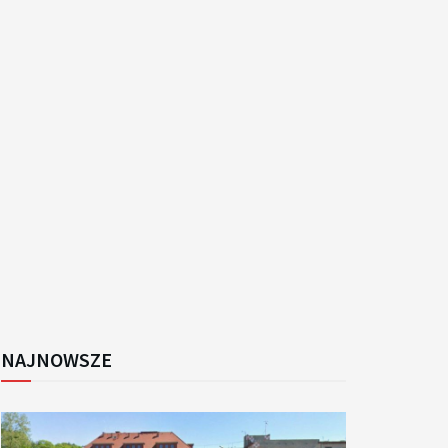
k
NAJNOWSZE