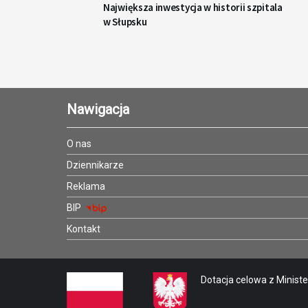
Największa inwestycja w historii szpitala
w Słupsku
Nawigacja
O nas
Dziennikarze
Reklama
BIP
Kontakt
Dotacja celowa z Minister