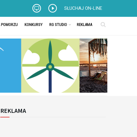
SŁUCHAJ ON-LINE
A POMORZU
KONKURSY
RG STUDIO
REKLAMA
REKLAMA