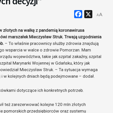
h decyzji”
Faceboo
X
A
A
 złotych na walkę z pandemią koronawirusa
 mówi marszałek Mieczysław Struk. Trwają uzgodnienia
b.
– To właśnie pracownicy służby zdrowia znajdują
aszego wsparcia w walce o zdrowie Pomorzan. Mam
orządu województwa, takie jak szpital zakaźny, szpital
szpital Marynarki Wojennej w Gdańsku, który jak
powiedział Mieczysław Struk. – Ta sytuacja wymaga
aj i w kolejnych dniach będą podejmowane – dodał.
cówkami dotyczące ich konkretnych potrzeb.
 też zarezerwować kolejne 120 mln złotych
cie pomorskich przedsiębiorców oraz systemu