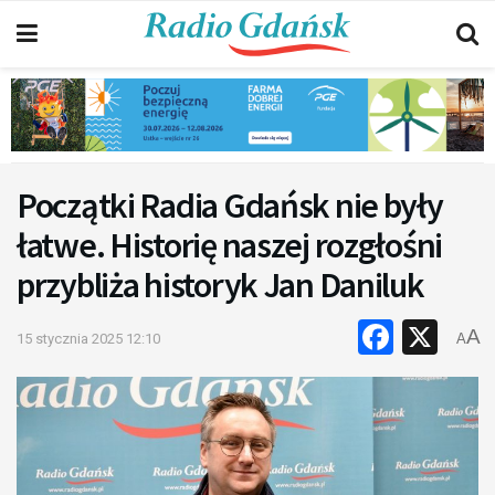
Początki Radia Gdańsk nie były
łatwe. Historię naszej rozgłośni
przybliża historyk Jan Daniluk
Faceb
X
A
15 stycznia 2025 12:10
A