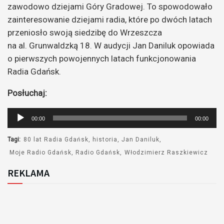
zawodowo dziejami Góry Gradowej. To spowodowało
zainteresowanie dziejami radia, które po dwóch latach
przeniosło swoją siedzibę do Wrzeszcza
na al. Grunwaldzką 18. W audycji Jan Daniluk opowiada
o pierwszych powojennych latach funkcjonowania
Radia Gdańsk.
Posłuchaj:
Odtwarzacz
00:00
00:00
plików
dźwiękowych
Tagi:
80 lat Radia Gdańsk
historia
Jan Daniluk
Moje Radio Gdańsk
Radio Gdańsk
Włodzimierz Raszkiewicz
REKLAMA