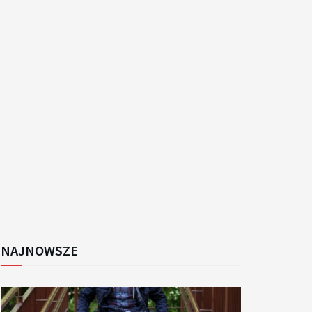
k
NAJNOWSZE