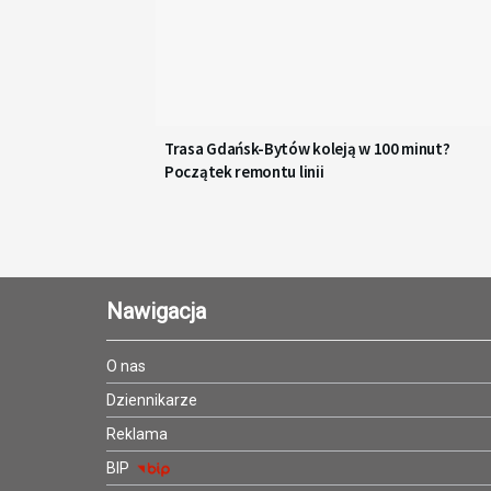
Trasa Gdańsk-Bytów koleją w 100 minut?
Początek remontu linii
Nawigacja
O nas
Dziennikarze
Reklama
BIP