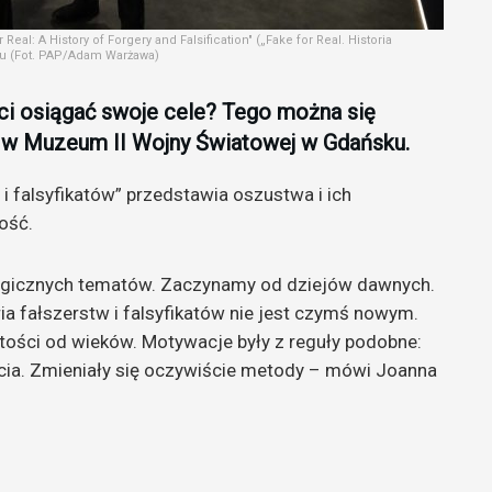
eal: A History of Forgery and Falsification" („Fake for Real. Historia
sku (Fot. PAP/Adam Warżawa)
ci osiągać swoje cele? Tego można się
w Muzeum II Wojny Światowej w Gdańsku.
 i falsyfikatów” przedstawia oszustwa i ich
ość.
logicznych tematów. Zaczynamy od dziejów dawnych.
a fałszerstw i falsyfikatów nie jest czymś nowym.
tości od wieków. Motywacje były z reguły podobne:
życia. Zmieniały się oczywiście metody – mówi Joanna