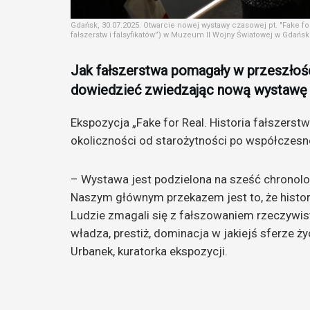
Gdańsk, 30.07.2025. Otwarcie nowej wystawy czasowej pt. "Fake for R
fałszerstw i falsyfikatów”) w Muzeum II Wojny Światowej w Gdań
Jak fałszerstwa pomagały w przeszłoś
dowiedzieć zwiedzając nową wystawę 
Ekspozycja „Fake for Real. Historia fałszerstw
okoliczności od starożytności po współczesn
– Wystawa jest podzielona na sześć chrono
Naszym głównym przekazem jest to, że histori
Ludzie zmagali się z fałszowaniem rzeczywis
władza, prestiż, dominacja w jakiejś sferze 
Urbanek, kuratorka ekspozycji.