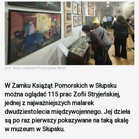
(Fot. Radio Gdańsk/Przemysław Woś)
W Zamku Książąt Pomorskich w Słupsku
można oglądać 115 prac Zofii Stryjeńskiej,
jednej z najważniejszych malarek
dwudziestolecia międzywojennego. Jej dzieła
są po raz pierwszy pokazywane na taką skalę
w muzeum w Słupsku.