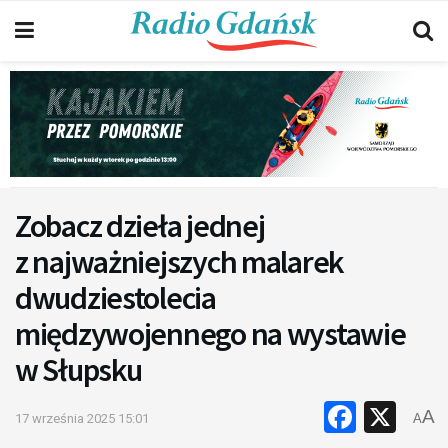
Zobacz dzieła jednej
z najważniejszych malarek
dwudziestolecia
międzywojennego na wystawie
w Słupsku
Faceb
X
A
17 września 2025 15:01
A