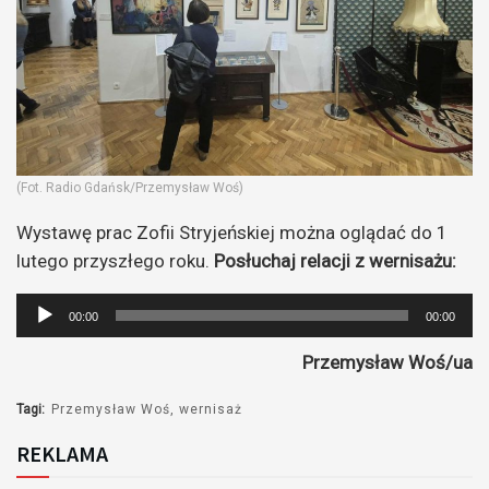
(Fot. Radio Gdańsk/Przemysław Woś)
Wystawę prac Zofii Stryjeńskiej można oglądać do 1
lutego przyszłego roku.
Posłuchaj relacji z wernisażu:
Odtwarzacz
00:00
00:00
plików
Przemysław Woś/ua
dźwiękowych
Tagi:
Przemysław Woś
wernisaż
REKLAMA