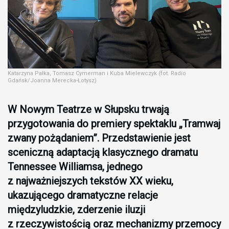
Katarzyna Pałka, Tomasz Cymerman i Kuba Mielewczyk (fot. Radio
Gdańsk/Joanna Merecka-Łotysz)
W Nowym Teatrze w Słupsku trwają
przygotowania do premiery spektaklu „Tramwaj
zwany pożądaniem”. Przedstawienie jest
sceniczną adaptacją klasycznego dramatu
Tennessee Williamsa, jednego
z najważniejszych tekstów XX wieku,
ukazującego dramatyczne relacje
międzyludzkie, zderzenie iluzji
z rzeczywistością oraz mechanizmy przemocy