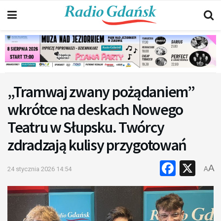
„Tramwaj zwany pożądaniem”
wkrótce na deskach Nowego
Teatru w Słupsku. Twórcy
zdradzają kulisy przygotowań
Faceb
X
A
24 stycznia 2026 14:54
A