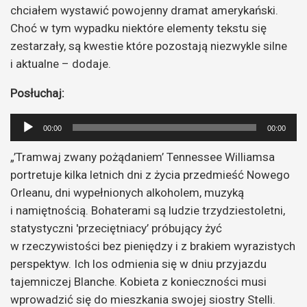
chciałem wystawić powojenny dramat amerykański.
Choć w tym wypadku niektóre elementy tekstu się
zestarzały, są kwestie które pozostają niezwykle silne
i aktualne – dodaje.
Posłuchaj:
Odtwarzacz
00:00
00:00
plików
„’Tramwaj zwany pożądaniem’ Tennessee Williamsa
dźwiękowych
portretuje kilka letnich dni z życia przedmieść Nowego
Orleanu, dni wypełnionych alkoholem, muzyką
i namiętnością. Bohaterami są ludzie trzydziestoletni,
statystyczni 'przeciętniacy’ próbujący żyć
w rzeczywistości bez pieniędzy i z brakiem wyrazistych
perspektyw. Ich los odmienia się w dniu przyjazdu
tajemniczej Blanche. Kobieta z konieczności musi
wprowadzić się do mieszkania swojej siostry Stelli.