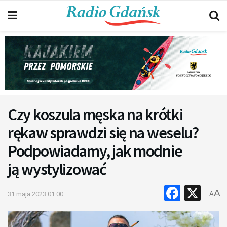
Czy koszula męska na krótki
rękaw sprawdzi się na weselu?
Podpowiadamy, jak modnie
ją wystylizować
Faceb
X
A
31 maja 2023 01:00
A