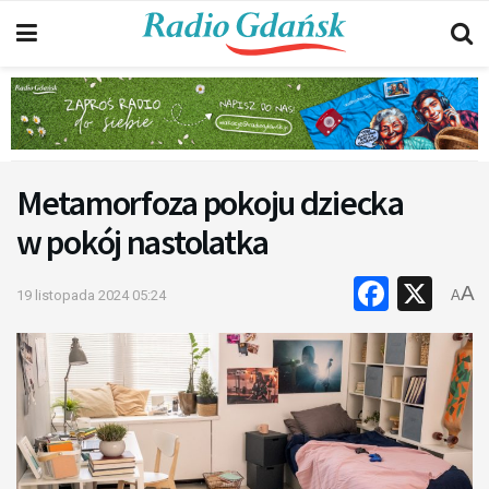
Metamorfoza pokoju dziecka
w pokój nastolatka
Faceb
X
A
19 listopada 2024 05:24
A