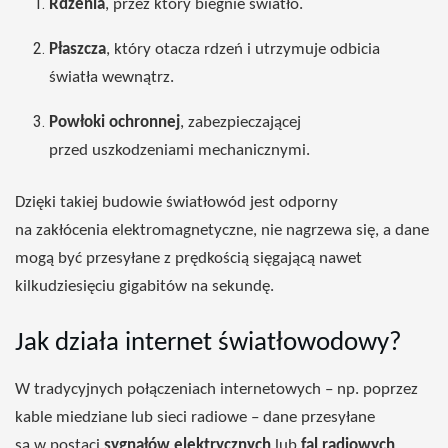
Rdzenia
, przez który biegnie światło.
Płaszcza
, który otacza rdzeń i utrzymuje odbicia
światła wewnątrz.
Powłoki ochronnej
, zabezpieczającej
przed uszkodzeniami mechanicznymi.
Dzięki takiej budowie światłowód jest odporny
na zakłócenia elektromagnetyczne, nie nagrzewa się, a dane
mogą być przesyłane z prędkością sięgającą nawet
kilkudziesięciu gigabitów na sekundę.
Jak działa internet światłowodowy?
W tradycyjnych połączeniach internetowych – np. poprzez
kable miedziane lub sieci radiowe – dane przesyłane
są w postaci
sygnałów elektrycznych
lub
fal radiowych
.