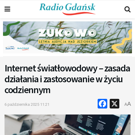
Internet światłowodowy – zasada
działania i zastosowanie w życiu
codziennym
Faceb
X
A
6 października 2025 11:21
A