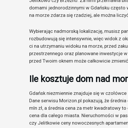
Jelitkowo czy Brzeźno. Za nimi przemawia bli
domami jednorodzinnymi w Gdańsku często 
na morze zdarza się rzadziej, ale można liczyć
Wybierając nadmorską lokalizację, musisz pam
rozbudowują się intensywnie, więc widok z ok
ci na utrzymaniu widoku na morze, przed za
przestrzennego oraz planowane inwestycje w
przed Twoim oknem może całkowicie zmienić 
Ile kosztuje dom nad m
Gdańsk niezmiennie znajduje się w czołówce p
Dane serwisu Morizon.pl pokazują, że średni
mln zł, a średnia cena za metr kwadratowy to 
cena dla całego miasta. Nieruchomości w pas
czy Jelitkowie ceny nowoczesnych apartame