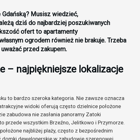
 Gdańską? Musisz wiedzieć,
leżą dziś do najbardziej poszukiwanych
ększość ofert to apartamenty
własnym ogrodem również nie brakuje. Trzeba
co uważać przed zakupem.
– najpiękniejsze lokalizacje
u to bardzo szeroka kategoria. Nie zawsze oznacza
atrakcyjne widoki oferują często dzielnice położone
zie zabudowa nie zasłania panoramy Zatoki
 to przede wszystkim Brzeźno, Jelitkowo i Przymorze.
ołożone najbliżej plaży, często z bezpośrednim
ć domki deweloperskie w zabudowie szeregowej.