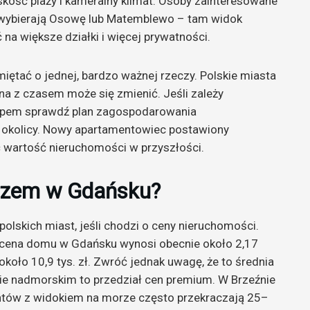
skość plaży i kameralny klimat. Osoby zainteresowane
wybierają Osowę lub Matemblewo – tam widok
 na większe działki i więcej prywatności.
iętać o jednej, bardzo ważnej rzeczy. Polskie miasta
na z czasem może się zmienić. Jeśli zależy
kupem sprawdź plan zagospodarowania
 okolicy. Nowy apartamentowiec postawiony
wartość nieruchomości w przyszłości.
orzem w Gdańsku?
olskich miast, jeśli chodzi o ceny nieruchomości.
a cena domu w Gdańsku wynosi obecnie około 2,17
około 10,9 tys. zł. Zwróć jednak uwagę, że to średnia
ie nadmorskim to przedział cen premium. W Brzeźnie
ntów z widokiem na morze często przekraczają 25–