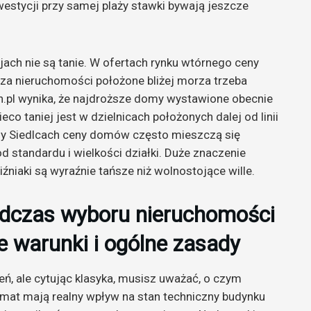
westycji przy samej plaży stawki bywają jeszcze
ach nie są tanie. W ofertach rynku wtórnego ceny
e za nieruchomości położone bliżej morza trzeba
n.pl wynika, że najdroższe domy wystawione obecnie
co taniej jest w dzielnicach położonych dalej od linii
zy Siedlcach ceny domów często mieszczą się
od standardu i wielkości działki. Duże znaczenie
źniaki są wyraźnie tańsze niż wolnostojące wille.
dczas wyboru nieruchomości
 warunki i ogólne zasady
ń, ale cytując klasyka, musisz uważać, o czym
imat mają realny wpływ na stan techniczny budynku