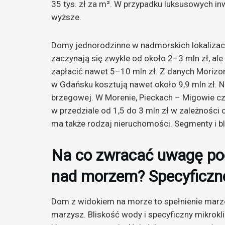
35 tys. zł za m². W przypadku luksusowych in
wyższe.
Domy jednorodzinne w nadmorskich lokalizacj
zaczynają się zwykle od około 2–3 mln zł, al
zapłacić nawet 5–10 mln zł. Z danych Morizo
w Gdańsku kosztują nawet około 9,9 mln zł. Nie
brzegowej. W Morenie, Pieckach – Migowie c
w przedziale od 1,5 do 3 mln zł w zależności 
ma także rodzaj nieruchomości. Segmenty i bli
Na co zwracać uwagę po
nad morzem? Specyficzne
Dom z widokiem na morze to spełnienie marze
marzysz. Bliskość wody i specyficzny mikrokl