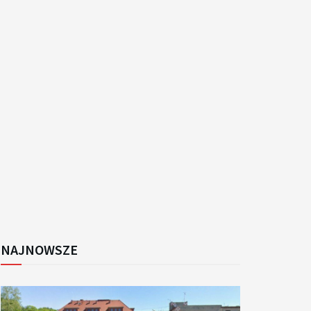
k
NAJNOWSZE