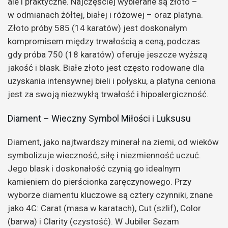
ale i praktyczne. Najczęściej wybierane są złoto –
w odmianach żółtej, białej i różowej – oraz platyna.
Złoto próby 585 (14 karatów) jest doskonałym
kompromisem między trwałością a ceną, podczas
gdy próba 750 (18 karatów) oferuje jeszcze wyższą
jakość i blask. Białe złoto jest często rodowane dla
uzyskania intensywnej bieli i połysku, a platyna ceniona
jest za swoją niezwykłą trwałość i hipoalergiczność.
Diament – Wieczny Symbol Miłości i Luksusu
Diament, jako najtwardszy minerał na ziemi, od wieków
symbolizuje wieczność, siłę i niezmienność uczuć.
Jego blask i doskonałość czynią go idealnym
kamieniem do pierścionka zaręczynowego. Przy
wyborze diamentu kluczowe są cztery czynniki, znane
jako 4C: Carat (masa w karatach), Cut (szlif), Color
(barwa) i Clarity (czystość). W Jubiler Sezam