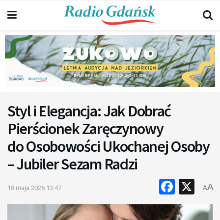
Styl i Elegancja: Jak Dobrać
Pierścionek Zaręczynowy
do Osobowości Ukochanej Osoby
– Jubiler Sezam Radzi
Faceb
X
A
18 maja 2026 13:47
A