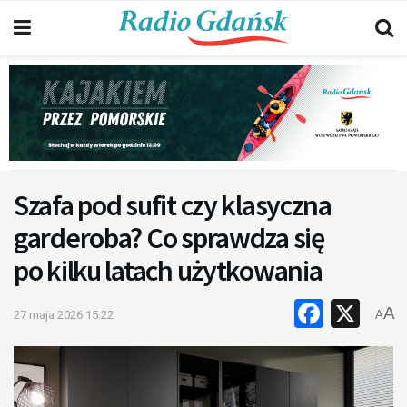
Szafa pod sufit czy klasyczna
garderoba? Co sprawdza się
po kilku latach użytkowania
Faceb
X
A
27 maja 2026 15:22
A