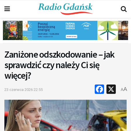
Zaniżone odszkodowanie – jak
sprawdzić czy należy Ci się
więcej?
Faceb
X
A
23 czerwca 2026 22:55
A