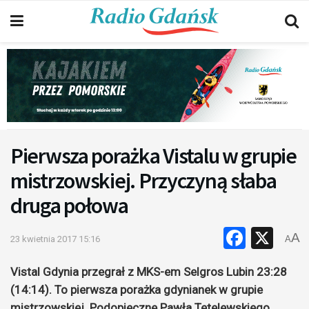
Pierwsza porażka Vistalu w grupie
mistrzowskiej. Przyczyną słaba
druga połowa
Faceb
X
A
23 kwietnia 2017 15:16
A
Vistal Gdynia przegrał z MKS-em Selgros Lubin 23:28
(14:14). To pierwsza porażka gdynianek w grupie
mistrzowskiej. Podopieczne Pawła Tetelewskiego