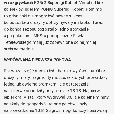
w rozgrywkach PGNiG Superligi Kobiet.
Vistal od kilku
kolejek był liderem PGNiG Superligi Kobiet. Pomimo
to gdynianki nie mogły być pewne sukcesu,
bo pozostałe drużyny dotrzymywały im kroku. Teraz
do końca sezonu pozostało jedno spotkanie,
a po pokonaniu MKS-u podopieczne Pawła
Tetelewskiego mają już zapewnione co najmniej
srebrne medale.
WYRÓWNANA PIERWSZA POŁOWA
Pierwsza część meczu była bardzo wyrównana. Obie
drużyny miały fragmenty meczu, w których prowadziły
jedną lub dwiema bramkami, ale ostatecznie
na przerwę schodziły przy remisie 13:13. Najpierw
lepiej grał Vistal, który wygrywał 8:6, ale kolejne minuty
należały do gospodyń i to one po chwili były
na prowadzeniu 10:8. Selgros mógł kończyć pierwszą