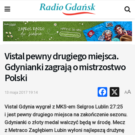
Vistal pewny drugiego miejsca.
Gdynianki zagrają o mistrzostwo
Polski
Faceb
X
A
13 maja 2017 19:14
A
Vistal Gdynia wygrał z MKS-em Selgros Lublin 27:25
i jest pewny drugiego miejsca na zakończenie sezonu.
Gdynianki o złoty medal walczyć będą w środę. Mecz
z Metraco Zagłębiem Lubin wyłoni najlepszą drużynę