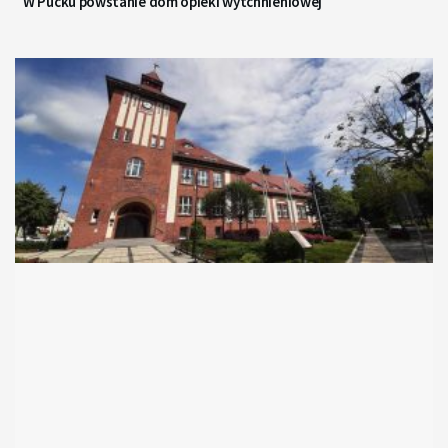
W Pucku powstanie dom opieki wytchnieniowej