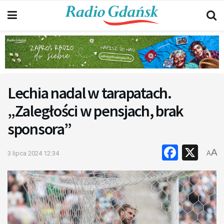
Lechia nadal w tarapatach.
„Zaległości w pensjach, brak
sponsora”
Faceb
X
A
3 lipca 2024 12:34
A