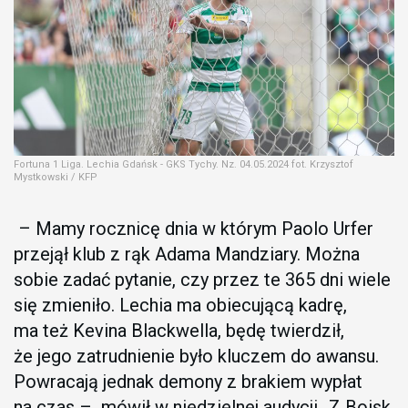
Fortuna 1 Liga. Lechia Gdańsk - GKS Tychy. Nz. 04.05.2024 fot. Krzysztof
Mystkowski / KFP
– Mamy rocznicę dnia w którym Paolo Urfer
przejął klub z rąk Adama Mandziary. Można
sobie zadać pytanie, czy przez te 365 dni wiele
się zmieniło. Lechia ma obiecującą kadrę,
ma też Kevina Blackwella, będę twierdził,
że jego zatrudnienie było kluczem do awansu.
Powracają jednak demony z brakiem wypłat
na czas – mówił w niedzielnej audycji „Z Boisk