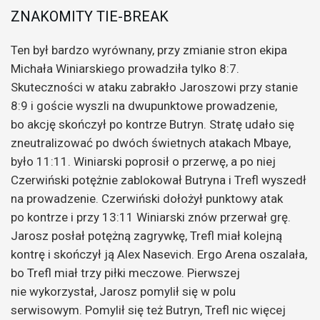
ZNAKOMITY TIE-BREAK
Ten był bardzo wyrównany, przy zmianie stron ekipa
Michała Winiarskiego prowadziła tylko 8:7.
Skuteczności w ataku zabrakło Jaroszowi przy stanie
8:9 i goście wyszli na dwupunktowe prowadzenie,
bo akcję skończył po kontrze Butryn. Stratę udało się
zneutralizować po dwóch świetnych atakach Mbaye,
było 11:11. Winiarski poprosił o przerwę, a po niej
Czerwiński potężnie zablokował Butryna i Trefl wyszedł
na prowadzenie. Czerwiński dołożył punktowy atak
po kontrze i przy 13:11 Winiarski znów przerwał grę.
Jarosz posłał potężną zagrywkę, Trefl miał kolejną
kontrę i skończył ją Alex Nasevich. Ergo Arena oszalała,
bo Trefl miał trzy piłki meczowe. Pierwszej
nie wykorzystał, Jarosz pomylił się w polu
serwisowym. Pomylił się też Butryn, Trefl nic więcej