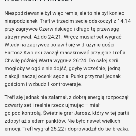
Niespodziewanie był więc remis, ale to nie był koniec
niespodzianek. Trefl w trzecim secie odskoczył z 14:14
przy zagrywce Czerwińskiego i długo tę przewagę
utrzymywał. Aż do 24:21. Wręcz musiał set wygrać.
Wtedy na zagrywce pojawił się w drużynie gości
Bartosz Kwolek i zaczął masakrować przyjęcie Trefla.
Chwilę później Warta wygrała 26:24. Do całej serii
mogłoby w ogóle nie dojść, gdyby wcześniej jedną
z akcji inaczej ocenił sędzia. Punkt przyznał jednak
gościom i wzbudził kontrowersje.
Trefl się jednak nie załamał, z dobrą energią rozpoczął
czwarty set i realnie rzecz ujmując – miał
go pod kontrolą. Świetnie grał Jarosz, który w tej partii
zdobył aż siedem punktów. Nie było nawet wielkich
emocji, Trefl wygrał 25:22 i doprowadził do tie-breaka.