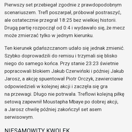
Pierwszy set przebiegał zgodnie z prawdopodobnym
scenariuszem. Trefl poszarpał, próbował postraszyć,
ale ostatecznie przegrał 18:25 bez wielkiej historii.
Drugą partię rozpoczął od 0:4 i wydawało się, że mecz
może zmierzać tylko w jednym kierunku.
Ten kierunek gdańszczanom udało się jednak zmienić.
Szybko doprowadzili do remisu i trzymali się blisko
niego do samego końca. Przy stanie 23:23 świetnie
popracowali blokiem Jakub Czerwiński i później Jakub
Jarosz, a akcję spuentował Piotr Orczyk, zawiercianie
odpowiedzieli w kolejnej akcji i zaczęła się gra
na przewagi. Długo nie potrwała. Treflowi kolejną piłkę
setową zapewnił Moustapha Mbaye po dobrej akcji,
a Jarosz chwilę później zakończył set asem
serwisowym.
NIESAMOWITY KWOLEK