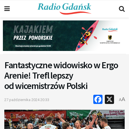
Fantastyczne widowisko w Ergo
Arenie! Trefl lepszy
od wicemistrzów Polski
Faceb
X
A
27 października 2024 20:33
A