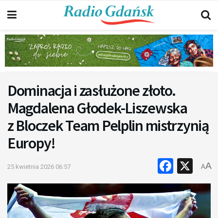
Dominacja i zasłużone złoto.
Magdalena Głodek-Liszewska
z Bloczek Team Pelplin mistrzynią
Europy!
Faceb
X
A
25 kwietnia 2026 06:57
A