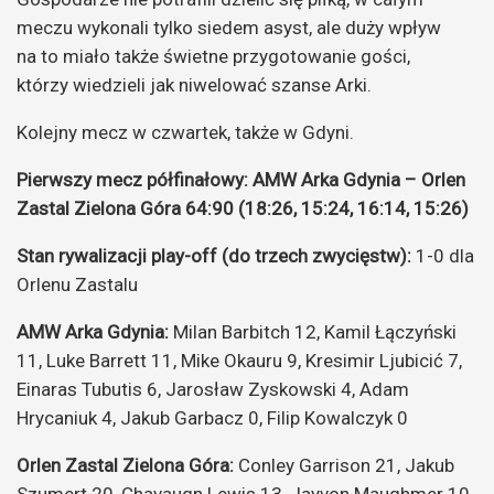
meczu wykonali tylko siedem asyst, ale duży wpływ
na to miało także świetne przygotowanie gości,
którzy wiedzieli jak niwelować szanse Arki.
Kolejny mecz w czwartek, także w Gdyni.
Pierwszy mecz półfinałowy: AMW Arka Gdynia – Orlen
Zastal Zielona Góra 64:90 (18:26, 15:24, 16:14, 15:26)
Stan rywalizacji play-off (do trzech zwycięstw):
1-0 dla
Orlenu Zastalu
AMW Arka Gdynia:
Milan Barbitch 12, Kamil Łączyński
11, Luke Barrett 11, Mike Okauru 9, Kresimir Ljubicić 7,
Einaras Tubutis 6, Jarosław Zyskowski 4, Adam
Hrycaniuk 4, Jakub Garbacz 0, Filip Kowalczyk 0
Orlen Zastal Zielona Góra:
Conley Garrison 21, Jakub
Szumert 20, Chavaugn Lewis 13, Jayvon Maughmer 10,