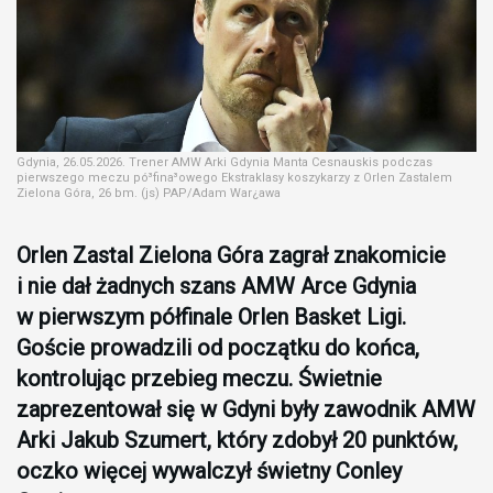
Gdynia, 26.05.2026. Trener AMW Arki Gdynia Manta Cesnauskis podczas
pierwszego meczu pó³fina³owego Ekstraklasy koszykarzy z Orlen Zastalem
Zielona Góra, 26 bm. (js) PAP/Adam War¿awa
Orlen Zastal Zielona Góra zagrał znakomicie
i nie dał żadnych szans AMW Arce Gdynia
w pierwszym półfinale Orlen Basket Ligi.
Goście prowadzili od początku do końca,
kontrolując przebieg meczu. Świetnie
zaprezentował się w Gdyni były zawodnik AMW
Arki Jakub Szumert, który zdobył 20 punktów,
oczko więcej wywalczył świetny Conley