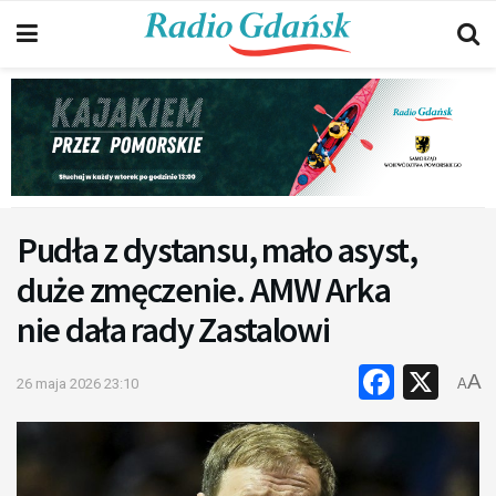
Pudła z dystansu, mało asyst,
duże zmęczenie. AMW Arka
nie dała rady Zastalowi
Faceb
X
A
26 maja 2026 23:10
A