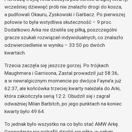
wcześniej dziewięć prób nie znalazło drogi do kosza,
a pudłowali Okauru, Zyskowski i Garbacz. Po pierwszej
połowie to była wstydliwa skuteczność – 9 proc.
Dodatkowo Arka nie dzieliła się piłką, poszczególni
gracze szukali rozwiązań indywidualnych, co znalazło
odzwierciedlenie w wyniku – 33:50 po dwóch
kwartach.
Trzecia zaczęła się jeszcze gorzej. Po trójkach
Maughmera i Garrisona, Zastal prowadził już 58:36,
a w newralgicznym momencie po dwójce Fayne’a już
62:37, ale końcówka trzeciej kwarty należała do Arki,
która zakończyła serią 12:2. Obudził się i zagrał
odważniej Milan Barbitch, po jego punktach na koniec
kwarty było 49:64.
To jednak było wszystko na co było stać AMW Arkę.
Gospodarze nie potrafili dzielić się piłką, w całym