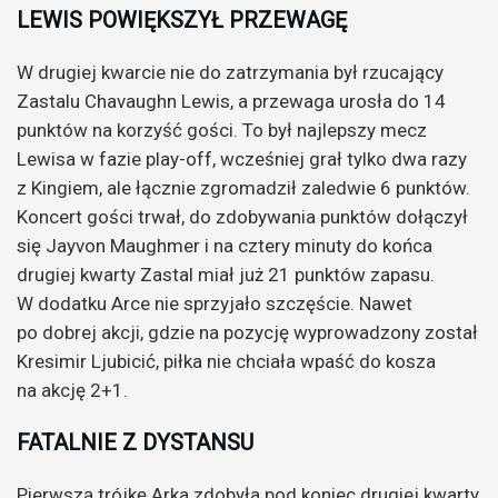
LEWIS POWIĘKSZYŁ PRZEWAGĘ
W drugiej kwarcie nie do zatrzymania był rzucający
Zastalu Chavaughn Lewis, a przewaga urosła do 14
punktów na korzyść gości. To był najlepszy mecz
Lewisa w fazie play-off, wcześniej grał tylko dwa razy
z Kingiem, ale łącznie zgromadził zaledwie 6 punktów.
Koncert gości trwał, do zdobywania punktów dołączył
się Jayvon Maughmer i na cztery minuty do końca
drugiej kwarty Zastal miał już 21 punktów zapasu.
W dodatku Arce nie sprzyjało szczęście. Nawet
po dobrej akcji, gdzie na pozycję wyprowadzony został
Kresimir Ljubicić, piłka nie chciała wpaść do kosza
na akcję 2+1.
FATALNIE Z DYSTANSU
Pierwszą trójkę Arka zdobyła pod koniec drugiej kwarty,