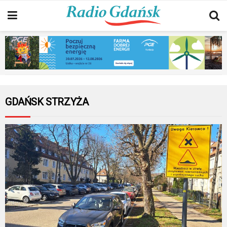
GDAŃSK STRZYŻA