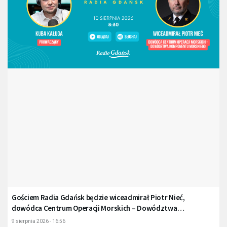
Gościem Radia Gdańsk będzie wiceadmirał Piotr Nieć,
dowódca Centrum Operacji Morskich – Dowództwa
Komponentu Morskiego
9 sierpnia 2026 - 16:56