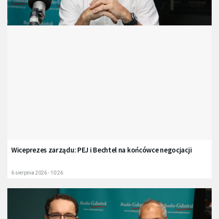
Wiceprezes zarządu: PEJ i Bechtel na końcówce negocjacji
6 sierpnia 2026 - 10:26