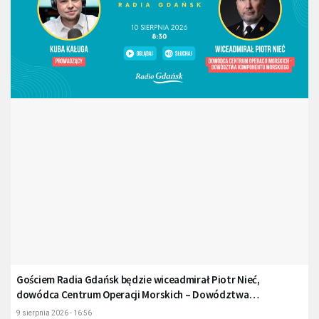
Gościem Radia Gdańsk będzie wiceadmirał Piotr Nieć,
dowódca Centrum Operacji Morskich – Dowództwa
Komponentu Morskiego
9 sierpnia 2026 - 16:56