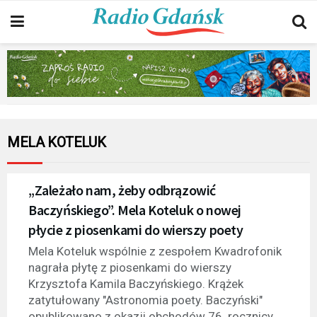
MELA KOTELUK
„Zależało nam, żeby odbrązowić
Baczyńskiego”. Mela Koteluk o nowej
płycie z piosenkami do wierszy poety
Mela Koteluk wspólnie z zespołem Kwadrofonik
nagrała płytę z piosenkami do wierszy
Krzysztofa Kamila Baczyńskiego. Krążek
zatytułowany "Astronomia poety. Baczyński"
opublikowano z okazji obchodów 76. rocznicy