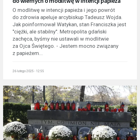
do wiernych o modlitwę w intencji papieża
O modlitwę w intencji papieża i jego powrót
do zdrowia apeluje arcybiskup Tadeusz Wojda.
Jak poinformował Watykan, stan Franciszka jest
"ciężki, ale stabilny". Metropolita gdański
zachęca, byśmy nie ustawali w modlitwie
za Ojca Świętego. - Jestem mocno związany
z papieżem...
26 lutego 2025 - 12:55