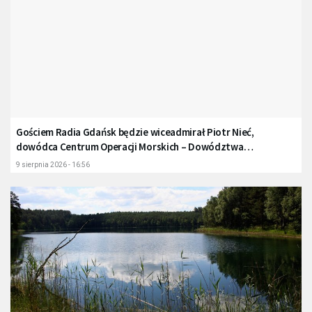
Gościem Radia Gdańsk będzie wiceadmirał Piotr Nieć,
dowódca Centrum Operacji Morskich – Dowództwa
Komponentu Morskiego
9 sierpnia 2026 - 16:56