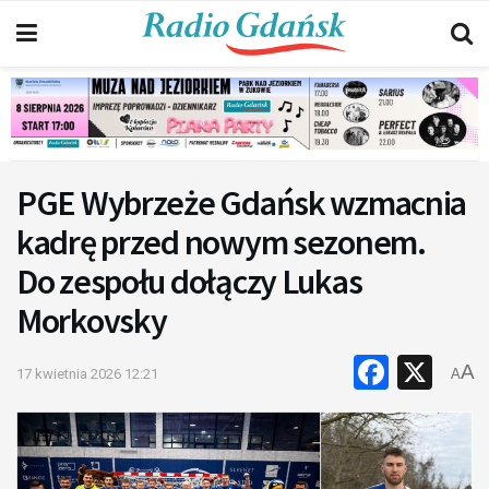
PGE Wybrzeże Gdańsk wzmacnia
kadrę przed nowym sezonem.
Do zespołu dołączy Lukas
Morkovsky
Faceb
X
A
17 kwietnia 2026 12:21
A