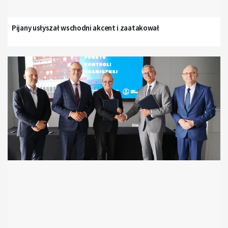
Pijany usłyszał wschodni akcent i zaatakował