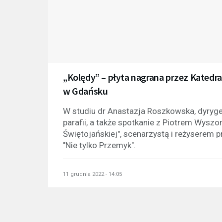
„Kolędy” – płyta nagrana przez Katedra
w Gdańsku
W studiu dr Anastazja Roszkowska, dyrygent
parafii, a także spotkanie z Piotrem Wys
Świętojańskiej", scenarzystą i reżyserem p
"Nie tylko Przemyk".
11 grudnia 2022 - 14:05