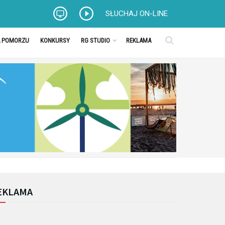
SŁUCHAJ ON-LINE
A POMORZU
KONKURSY
RG STUDIO
REKLAMA
EKLAMA