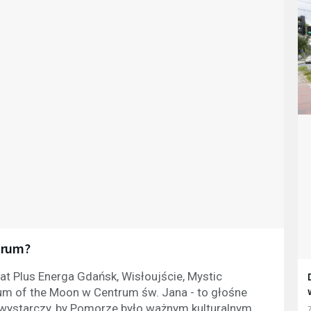
trum?
at Plus Energa Gdańsk, Wisłoujście, Mystic
eum of the Moon w Centrum św. Jana - to głośne
o wystarczy, by Pomorze było ważnym kulturalnym...
7