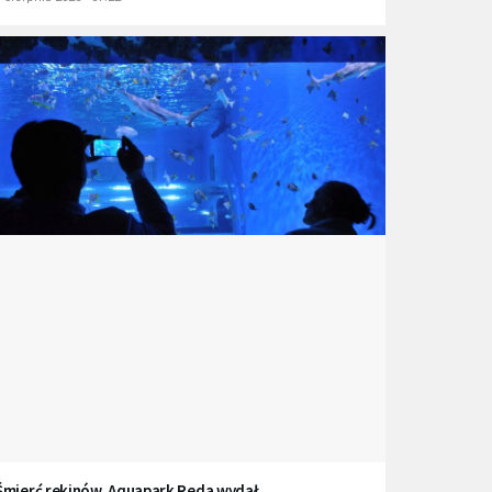
Śmierć rekinów. Aquapark Reda wydał