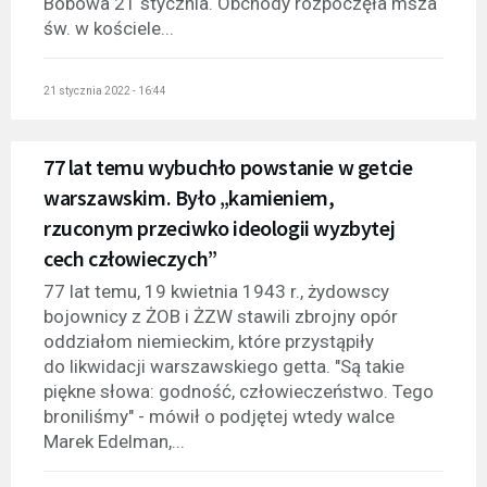
Bobowa 21 stycznia. Obchody rozpoczęła msza
św. w kościele...
21 stycznia 2022 - 16:44
77 lat temu wybuchło powstanie w getcie
warszawskim. Było „kamieniem,
rzuconym przeciwko ideologii wyzbytej
cech człowieczych”
77 lat temu, 19 kwietnia 1943 r., żydowscy
bojownicy z ŻOB i ŻZW stawili zbrojny opór
oddziałom niemieckim, które przystąpiły
do likwidacji warszawskiego getta. "Są takie
piękne słowa: godność, człowieczeństwo. Tego
broniliśmy" - mówił o podjętej wtedy walce
Marek Edelman,...