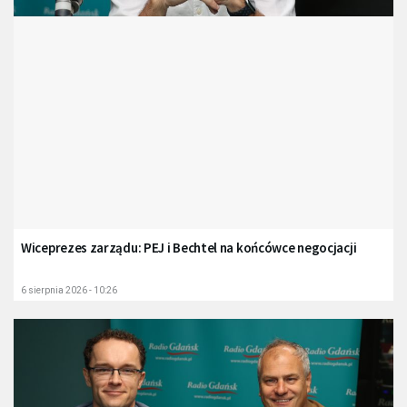
Wiceprezes zarządu: PEJ i Bechtel na końcówce negocjacji
6 sierpnia 2026 - 10:26