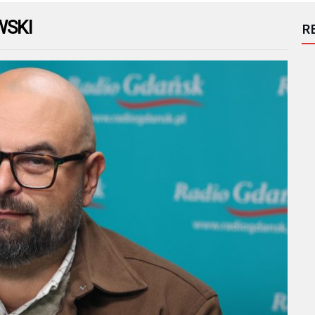
WSKI
R