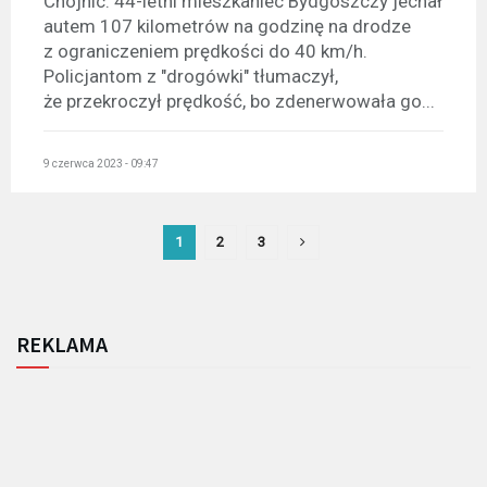
Chojnic. 44-letni mieszkaniec Bydgoszczy jechał
autem 107 kilometrów na godzinę na drodze
z ograniczeniem prędkości do 40 km/h.
Policjantom z "drogówki" tłumaczył,
że przekroczył prędkość, bo zdenerwowała go...
9 czerwca 2023 - 09:47
1
2
3
REKLAMA