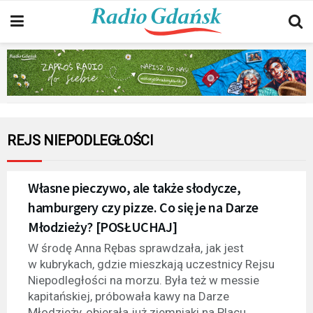
REJS NIEPODLEGŁOŚCI
Własne pieczywo, ale także słodycze,
hamburgery czy pizze. Co się je na Darze
Młodzieży? [POSŁUCHAJ]
W środę Anna Rębas sprawdzała, jak jest
w kubrykach, gdzie mieszkają uczestnicy Rejsu
Niepodległości na morzu. Była też w messie
kapitańskiej, próbowała kawy na Darze
Młodzieży, obierała już ziemniaki na Placu