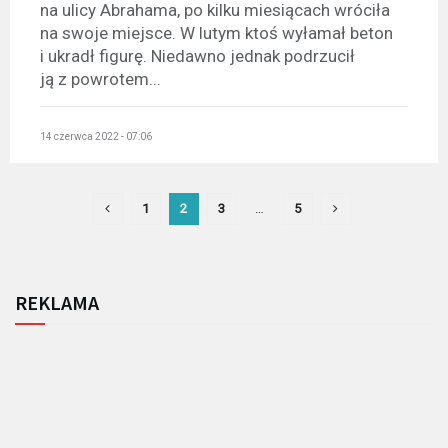
na ulicy Abrahama, po kilku miesiącach wróciła
na swoje miejsce. W lutym ktoś wyłamał beton
i ukradł figurę. Niedawno jednak podrzucił
ją z powrotem...
14 czerwca 2022 - 07:06
1
2
3
…
5
REKLAMA