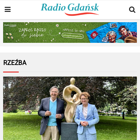
RZEŹBA