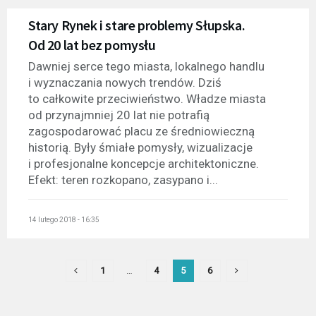
Stary Rynek i stare problemy Słupska.
Od 20 lat bez pomysłu
Dawniej serce tego miasta, lokalnego handlu
i wyznaczania nowych trendów. Dziś
to całkowite przeciwieństwo. Władze miasta
od przynajmniej 20 lat nie potrafią
zagospodarować placu ze średniowieczną
historią. Były śmiałe pomysły, wizualizacje
i profesjonalne koncepcje architektoniczne.
Efekt: teren rozkopano, zasypano i...
14 lutego 2018 - 16:35
1
…
4
5
6