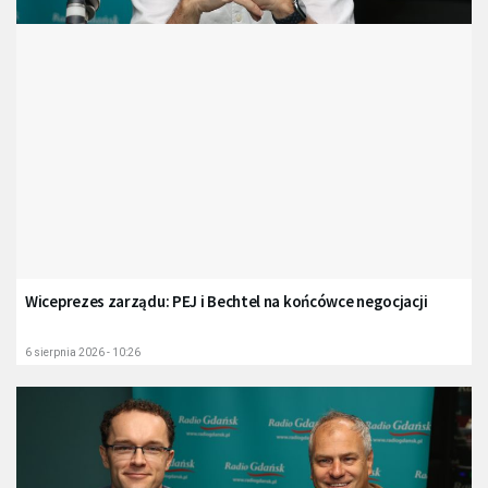
Wiceprezes zarządu: PEJ i Bechtel na końcówce negocjacji
6 sierpnia 2026 - 10:26