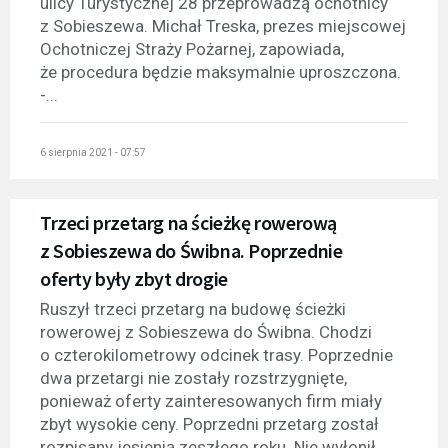
ulicy Turystycznej 28 przeprowadzą ochotnicy
z Sobieszewa. Michał Treska, prezes miejscowej
Ochotniczej Straży Pożarnej, zapowiada,
że procedura będzie maksymalnie uproszczona.
-...
6 sierpnia 2021 - 07:57
Trzeci przetarg na ścieżkę rowerową
z Sobieszewa do Świbna. Poprzednie
oferty były zbyt drogie
Ruszył trzeci przetarg na budowę ścieżki
rowerowej z Sobieszewa do Świbna. Chodzi
o czterokilometrowy odcinek trasy. Poprzednie
dwa przetargi nie zostały rozstrzygnięte,
ponieważ oferty zainteresowanych firm miały
zbyt wysokie ceny. Poprzedni przetarg został
rozpisany jesienią zeszłego roku. Nie wyłonił