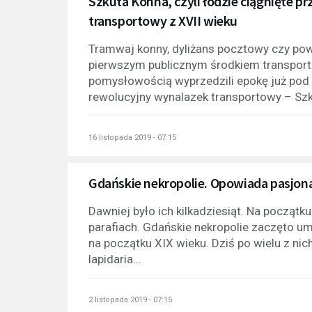
Szkuta Konna, czyli łodzie ciągnięte 
transportowy z XVII wieku
Tramwaj konny, dyliżans pocztowy czy pow
pierwszym publicznym środkiem transpor
pomysłowością wyprzedzili epokę już pod k
rewolucyjny wynalazek transportowy – Szku
16 listopada 2019 - 07:15
Gdańskie nekropolie. Opowiada pasjonat
Dawniej było ich kilkadziesiąt. Na począt
parafiach. Gdańskie nekropolie zaczęto u
na początku XIX wieku. Dziś po wielu z nic
lapidaria...
2 listopada 2019 - 07:15