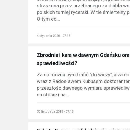
straszona przez przebranego za diabła wnu
polskich turniej rycerski. W tle śmiertelny
O tym co...
4 stycznia 2020 - 07:15
Zbrodnia i kara w dawnym Gdańsku ora
sprawiedliwości?
Za co można było trafić "do wieży", a za c
wraz z Radosławem Kubusem doktorantem 
przeszłość dawnego wymiaru sprawiedliwoś
na stosie i na...
30 listopada 2019 - 07:15