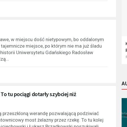
kawe, w miejscu dość nietypowym, bo oddalonym
ajemnicze miejsce, po którym nie ma już śladu
 historii Uniwersytetu Gdańskiego Radosław
6
ą...
A
o tu pociągi dotarły szybciej niż
ną przeszkloną werandę pozwalającą podziwiać
atownicowy most żelazny przez rzekę. To tu kolej
ojciechowski i Łukasz Brządkowski poszukiwali