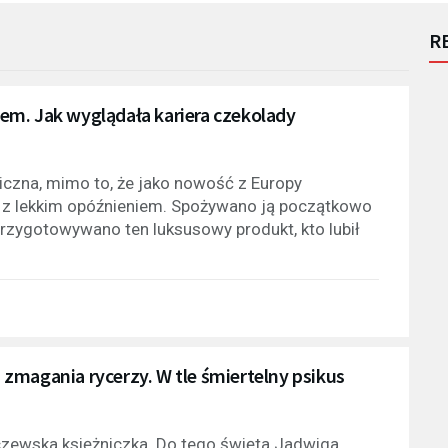
R
em. Jak wyglądała kariera czekolady
iczna, mimo to, że jako nowość z Europy
 z lekkim opóźnieniem. Spożywano ją początkowo
 przygotowywano ten luksusowy produkt, kto lubił
i zmagania rycerzy. W tle śmiertelny psikus
tczewska księżniczka. Do tego święta Jadwiga