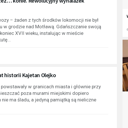
przez… konie. Rewolucyjny wynalazek
ozy – żaden z tych środków lokomocji nie był
tu w grodzie nad Motławą. Gdańszczanie swoją
6
oniec XVII wieku, instalując w mieście
tę...
 historii Kajetan Olejko
ku powstawały w granicach miasta i głównie przy
mieszczać poza murami miejskimi dopiero
h nie ma śladu, a jedyną pamiątką są nieliczne