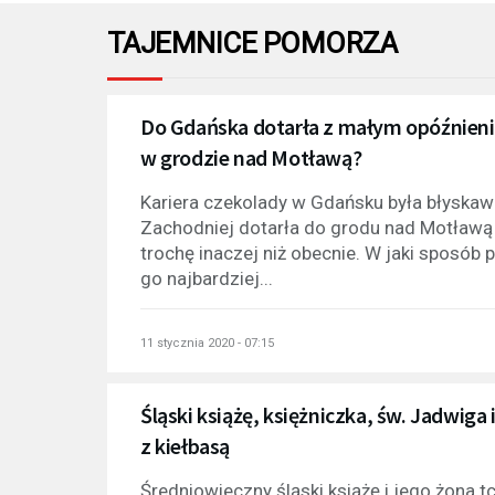
TAJEMNICE POMORZA
Do Gdańska dotarła z małym opóźnieni
w grodzie nad Motławą?
Kariera czekolady w Gdańsku była błyskaw
Zachodniej dotarła do grodu nad Motławą
trochę inaczej niż obecnie. W jaki sposób
go najbardziej...
11 stycznia 2020 - 07:15
Śląski książę, księżniczka, św. Jadwiga 
z kiełbasą
Średniowieczny śląski książę i jego żona 