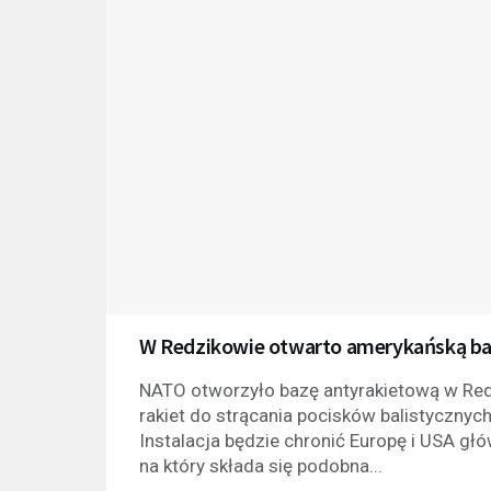
W Redzikowie otwarto amerykańską b
NATO otworzyło bazę antyrakietową w Red
rakiet do strącania pocisków balistycznyc
Instalacja będzie chronić Europę i USA gł
na który składa się podobna...