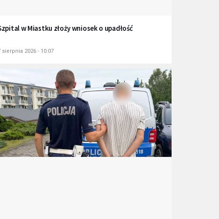
Szpital w Miastku złoży wniosek o upadłość
 sierpnia 2026 - 10:07