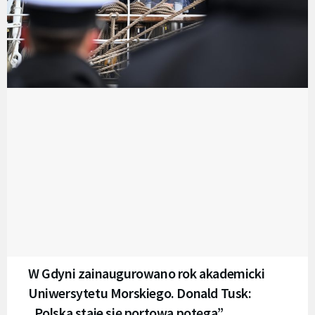
W Gdyni zainaugurowano rok akademicki
Uniwersytetu Morskiego. Donald Tusk:
„Polska staje się portową potęgą”