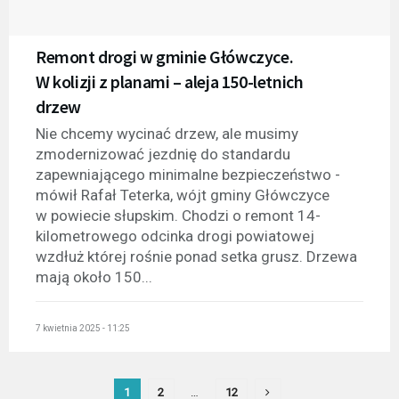
Remont drogi w gminie Główczyce.
W kolizji z planami – aleja 150-letnich
drzew
Nie chcemy wycinać drzew, ale musimy
zmodernizować jezdnię do standardu
zapewniającego minimalne bezpieczeństwo -
mówił Rafał Teterka, wójt gminy Główczyce
w powiecie słupskim. Chodzi o remont 14-
kilometrowego odcinka drogi powiatowej
wzdłuż której rośnie ponad setka grusz. Drzewa
mają około 150...
7 kwietnia 2025 - 11:25
1
2
…
12