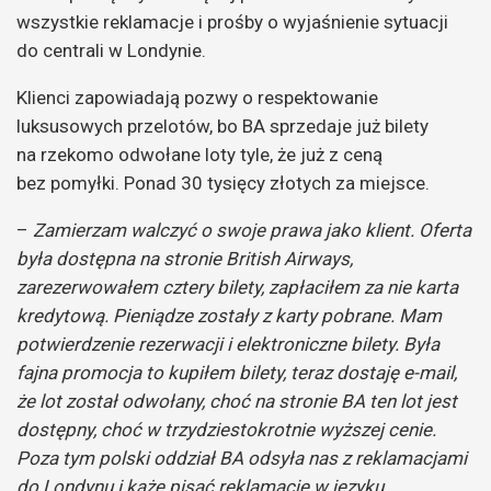
wszystkie reklamacje i prośby o wyjaśnienie sytuacji
do centrali w Londynie.
Klienci zapowiadają pozwy o respektowanie
luksusowych przelotów, bo BA sprzedaje już bilety
na rzekomo odwołane loty tyle, że już z ceną
bez pomyłki. Ponad 30 tysięcy złotych za miejsce.
–
Zamierzam walczyć o swoje prawa jako klient. Oferta
była dostępna na stronie British Airways,
zarezerwowałem cztery bilety, zapłaciłem za nie karta
kredytową. Pieniądze zostały z karty pobrane. Mam
potwierdzenie rezerwacji i
elektroniczne bilety. Była
fajna promocja to kupiłem bilety, teraz dostaję e-mail,
że lot został odwołany, choć na stronie BA ten lot jest
dostępny, choć w trzydziestokrotnie wyższej cenie.
Poza tym polski oddział BA odsyła nas z reklamacjami
do Londynu i każe pisać reklamacje w języku