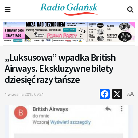
„Luksusowa” wpadka British
Airways. Ekskluzywne bilety
dziesięć razy tańsze
Faceb
X
A
1 września 2015 09:21
A