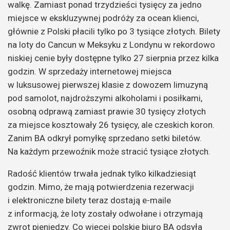
walkę.
Zamiast ponad trzydzieści tysięcy za jedno
miejsce w ekskluzywnej podróży za ocean klienci,
głównie z Polski płacili tylko po 3 tysiące złotych. Bilety
na loty do Cancun w Meksyku z Londynu w rekordowo
niskiej cenie były dostępne tylko 27 sierpnia przez kilka
godzin. W sprzedaży internetowej miejsca
w luksusowej pierwszej klasie z dowozem limuzyną
pod samolot, najdroższymi alkoholami i posiłkami,
osobną odprawą zamiast prawie 30 tysięcy złotych
za miejsce kosztowały 26 tysięcy, ale czeskich koron.
Zanim BA odkrył pomyłkę sprzedano setki biletów.
Na każdym przewoźnik może stracić tysiące złotych.
Radość klientów trwała jednak tylko kilkadziesiąt
godzin. Mimo, że mają potwierdzenia rezerwacji
i elektroniczne bilety teraz dostają e-maile
z informacją, że loty zostały odwołane i otrzymają
zwrot pieniędzy. Co więcej polskie biuro BA odsyła