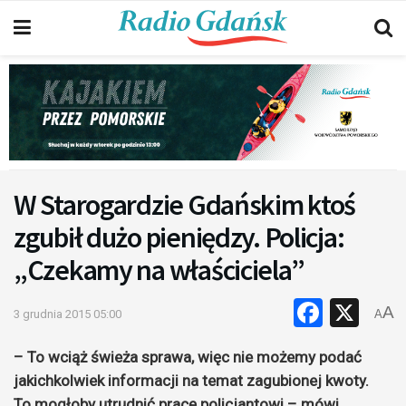
W Starogardzie Gdańskim ktoś
zgubił dużo pieniędzy. Policja:
„Czekamy na właściciela”
Faceb
X
A
3 grudnia 2015 05:00
A
– To wciąż świeża sprawa, więc nie możemy podać
jakichkolwiek informacji na temat zagubionej kwoty.
To mogłoby utrudnić pracę policjantowi – mówi