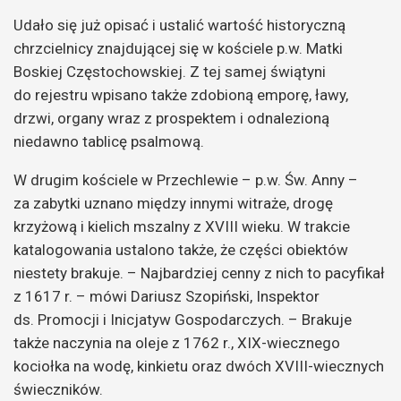
Udało się już opisać i ustalić wartość historyczną
chrzcielnicy znajdującej się w kościele p.w. Matki
Boskiej Częstochowskiej. Z tej samej świątyni
do rejestru wpisano także zdobioną emporę, ławy,
drzwi, organy wraz z prospektem i odnalezioną
niedawno tablicę psalmową.
W drugim kościele w Przechlewie – p.w. Św. Anny –
za zabytki uznano między innymi witraże, drogę
krzyżową i kielich mszalny z XVIII wieku. W trakcie
katalogowania ustalono także, że części obiektów
niestety brakuje. – Najbardziej cenny z nich to pacyfikał
z 1617 r. – mówi Dariusz Szopiński, Inspektor
ds. Promocji i Inicjatyw Gospodarczych. – Brakuje
także naczynia na oleje z 1762 r., XIX-wiecznego
kociołka na wodę, kinkietu oraz dwóch XVIII-wiecznych
świeczników.