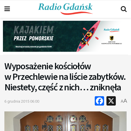
Wyposażenie kościołów
w Przechlewie na liście zabytków.
Niestety, część z nich… zniknęła
Faceb
X
A
6 grudnia 2015 06:00
A