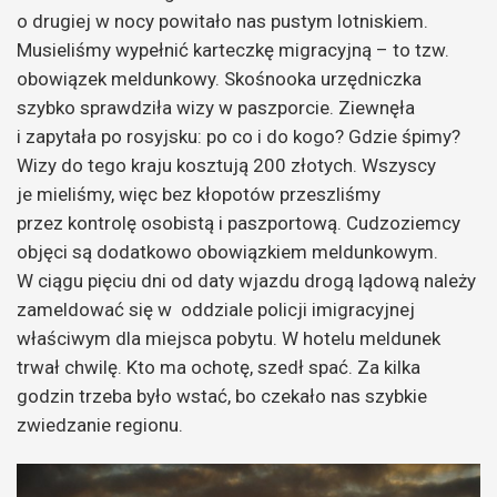
o drugiej w nocy powitało nas pustym lotniskiem.
Musieliśmy wypełnić karteczkę migracyjną – to tzw.
obowiązek meldunkowy.
Skośnooka urzędniczka
szybko sprawdziła wizy w paszporcie. Ziewnęła
i zapytała po rosyjsku: po co i do kogo?
G
dzie śpimy?
Wizy do tego kraju kosztują 200 złotych. Wszyscy
je mieliśmy, więc bez kłopotów przeszliśmy
przez kontrolę osobistą i paszportową.
Cudzoziemcy
objęci są dodatkowo obowiązkiem meldunkowym.
W ciągu pięciu dni od daty wjazdu drogą lądową należy
zameldować się w oddziale policji imigracyjnej
właściwym dla miejsca pobytu. W hotelu meldunek
trwał chwilę. Kto ma ochotę, szedł spać. Za kilka
godzin trzeba było wstać, bo czekało nas szybkie
zwiedzanie regionu.