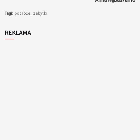
Anna Rębas/amo
Tagi:
podróże
zabytki
REKLAMA