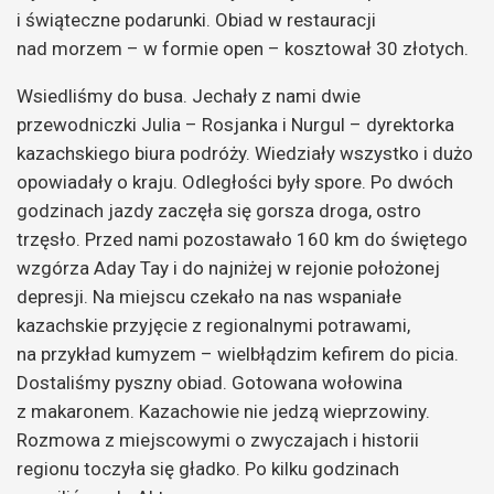
i świąteczne podarunki. Obiad w restauracji
nad morzem – w formie open – kosztował 30 złotych.
Wsiedliśmy do busa. Jechały z nami dwie
przewodniczki Julia – Rosjanka i Nurgul – dyrektorka
kazachskiego biura podróży.
Wiedziały wszystko i dużo
opowiadały o kraju. Odległości były spore. Po dwóch
godzinach jazdy zaczęła się gorsza droga, ostro
trzęsło. Przed nami pozostawało 160 km do świętego
wzgórza Aday Tay
i do najniżej w rejonie położonej
depresji. Na miejscu czekało na nas wspaniałe
kazachskie przyjęcie z regionalnymi potrawami,
na przykład kumyzem – wielbłądzim kefirem do picia.
Dostaliśmy pyszny obiad. Gotowana wołowina
z makaronem. Kazachowie nie jedzą wieprzowiny.
Rozmowa z miejscowymi o zwyczajach i historii
regionu toczyła się gładko. Po kilku godzinach