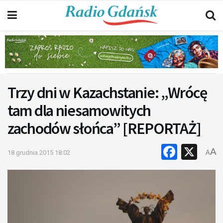
Trzy dni w Kazachstanie: „Wrócę
tam dla niesamowitych
zachodów słońca” [REPORTAŻ]
Faceb
X
A
18 grudnia 2015 18:02
A