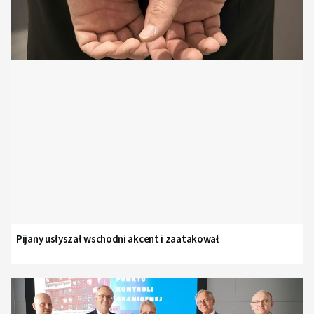
Pijany usłyszał wschodni akcent i zaatakował