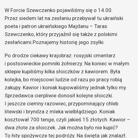
W Forcie Szewczenko pojawiliśmy się o 14.00.
Przez siedem lat na zesłaniu przebywał tu ukraiński
poeta i patron ukraińskiego Majdanu – Taras
Szewczenko, który przyjaźnił się także z polskimi
zesłańcami.Poznajemy historię jego zsyłki.
Po drodze ciekawy krajobraz: rosyjski cmentarz
i postsowieckie pomniki żołnierzy.
Na koniec w małym
sklepie kupiliśmy kilka słoiczków z kawiorem. Była
kolejka, bo miejscowi ludzie od razu po pracy robią
zakupy. Kawior i koniak kupowaliśmy jednak tylko my.
S
przedawca cierpliwie donosił kolejne słoiczki.
I jeszcze ciemny razowiec, przypominający chleb
litewski i bryndza z mleka wielbłądziego. Koniak
kosztował 700 tenge, czyli jakieś 15 złotych. Kawior –
dwa złote za słoiczek. Jak można było nie kupić?
To hity spożywcze tej podróży. Na święta jak znalazł.