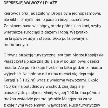
DEPRESJE, WĄWOZY I PLAŻE
Kierowca pruł jak szalony. Droga była jednopasmowa,
ale nikt nie myśli tam o pasach bezpieczeństwa.
Za oknem busa wielbłądy, stada półdzikich koni, szyby
wiertnicze, rurociągi z gazem i ropą. Wszystko
na brązowo-rudym stepie, lekko pofalowanym,
monotonnym.
Główną atrakcją turystyczną jest tam Morze Kaspijskie.
Piaszczyste plaże znajdują się w południowej części
miasta. Ale po atrakcje trzeba na kilka godzin z miasta
wyjechać.
Na północ od Aktau mieści się depresja
Karagije (-132 m) wraz z wieloma wąwozami. Około
150 km na południowy wschód, znajdują się
piaszczyste pustynie.
Mniej więcej 100 km na północ
można zwiedzić pasmo górskie Mangystau wraz
z kolejnymi wapiennymi wąwozami. Ruch turystyczny