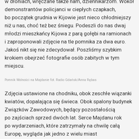
w dłoniach, wręczane także nam, dziennikarzom. Wokół
demonstrantów policjanci w ciepłych czapkach,
bo początek grudnia w Kijowie jest nieco chłodniejszy
niż u nas, choć też bez śniegu. Podeszli do nas dwaj
młodzi mieszkańcy Kijowa z parą gołębi na ramionach
i zaproponowali zdjęcie na tle pomnika za dwa euro.
Jakoś nikt się nie zdecydował. Poszliśmy szybkim
krokiem obejrzeć fotografie osób zabitych w tym
miejscu.
Pomnik Wolności na Majdanie fot. Radio Gdańsk/Anna Rębas
Zdjęcia ustawione na chodniku, obok zeschłe wiązanki
kwiatów, dopalająca się świeca. Obok spalony budynek
Związków Zawodowych, będący pozostałością
po zajściach sprzed dwóch lat. Serce Majdanu rok
po wydarzeniach, które zatrzymały na chwilę całą
Europę, wygląda jak jedno z wielu miast