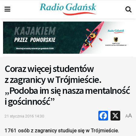
Coraz więcej studentów
z zagranicy w Trójmieście.
„Podoba im się nasza mentalność
i gościnność”
Faceb
X
A
21 stycznia 2016 14:30
A
1761 osób z zagranicy studiuje się w Trójmieście.