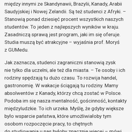
między innymi ze Skandynawii, Brazylii, Kanady, Arabii
Saudyjskiej i Nowej Zelandii. Są też studenci z Afryki. –
Stanowią ponad dziesięć procent wszystkich naszych
studentów. To jeden z najlepszych wyników w kraju.
Zasadniczą sprawą jest program, jaki im się oferuje.
Studia muszą być atrakcyjne – wyjaśnia prof. Moryś
z GUMedu.
Jak zaznacza, studenci zagraniczni stanowią zysk
nie tylko dla uczelni, ale też dla miasta. – Te osoby i ich
rodziny spędzają tu dużo czasu. To rozwija handel,
gastronomię. W wakacje ściągają tu rodziny. Mamy
absolwentów z Kanady, którzy chcą zostać w Polsce.
Podoba im się nasza mentalność, gościnność, kontakty
międzyludzkie. To ich urzeka. Myślę, że gdyby większe
było wsparcie państwa, które umożliwiałoby tym
osobom rozpoczęcie pracy, to chętnych
do studiowania u nas byłoby znacznie więcej – mówi