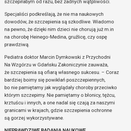
szczepiłabym od razu, bez żadnych wątpliwości.
Specjaliści podkreślają, że nie ma naukowych
dowodów, że szczepienia są szkodliwe. Wiadomo
na pewno, że dzięki nim dzieci nie chorują już m.in
na chorobę Heinego-Medina, gruźlicę, czy ospę
prawdziwą.
Pediatra doktor Marcin Dymkowski z Przychodni
Na Wzgórzu w Gdańsku Zakoniczynie zauważa,
że szczepienia są ofiarą własnego sukcesu. – Coraz
bardziej boimy się powikłań poszczepiennych,
bo nie pamiętamy jak wyglądały choroby przeciwko
którym szczepimy. Nie pamiętamy o błonicy, tężcu,
krztuścu i innych, a one nadal się czają za naszymi
granicami w krajach, gdzie szczepienia ochronne
są gorzej wykorzystywane.
NIEPRAWDZIWE BADANIA NAUKOWE