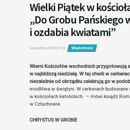
Wielki Piątek w kościo
„Do Grobu Pańskiego w
i ozdabia kwiatami”
6 kwietnia 2018 07:49
Wiadomości
Wierni Kościołów wschodnich przygotowują si
w najbliższą niedzielę. W tej chwili w cerkwia
niezależnie od obrządku celebrują go w podo
modlitwa w świątyni. W cerkwiach budowane są
w kościołach katolickich. – mówi ksiądz Roma
w Człuchowie.
CHRYSTUS W GROBIE