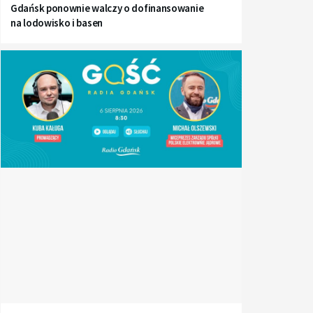
Gdańsk ponownie walczy o dofinansowanie
na lodowisko i basen