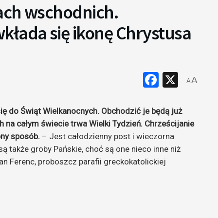
łach wschodnich.
kłada się ikonę Chrystusa
Faceboo
X
A
A
ę do Świąt Wielkanocnych. Obchodzić je będą już
ch na całym świecie trwa Wielki Tydzień. Chrześcijanie
bny sposób.
– Jest całodzienny post i wieczorna
 także groby Pańskie, choć są one nieco inne niż
n Ferenc, proboszcz parafii greckokatolickiej