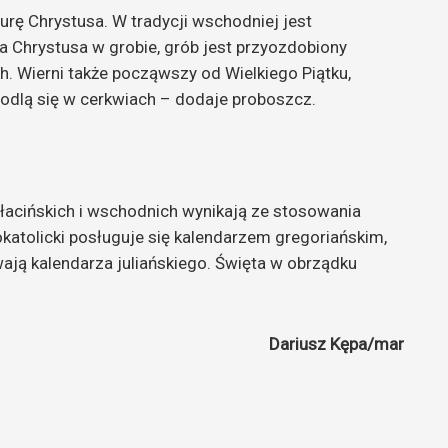
gurę Chrystusa. W tradycji wschodniej jest
ca Chrystusa w grobie, grób jest przyozdobiony
h. Wierni także począwszy od Wielkiego Piątku,
 modlą się w cerkwiach – dodaje proboszcz.
łacińskich i wschodnich wynikają ze stosowania
okatolicki posługuje się kalendarzem gregoriańskim,
wają kalendarza juliańskiego. Święta w obrządku
Dariusz Kępa/mar