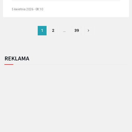
5 kwietnia 2026 - 08:10
1
2
…
39
REKLAMA