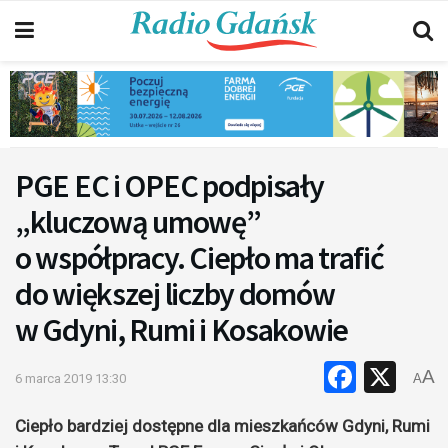
PGE EC i OPEC podpisały
„kluczową umowę”
o współpracy. Ciepło ma trafić
do większej liczby domów
w Gdyni, Rumi i Kosakowie
Faceb
X
A
6 marca 2019 13:30
A
Ciepło bardziej dostępne dla mieszkańców Gdyni, Rumi