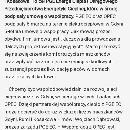
i Kosakowa. To cel PGE Energa Ciepła i Okręgowego
Przedsiębiorstwa Energetyki Cieplnej, które w środę
podpisały umowę o współpracy.
PGE EC oraz OPEC
podpisały 6 marca na terenie elektrociepłowni w Gdyni
5-letnią umowę o współpracy. Jak mówią prezesi
obydwu firm, umowa jest „kluczowa dla prowadzenia
dalszych projektów inwestycyjnych”. Ma to przełożyć
się na zwiększenie komfortu życia mieszkańców
oraz wpłynąć na zmniejszenie emisji szkodliwych
substancji poprzez likwidację pieców w domach
oraz lokalnych kotłowni.
– Chcemy być współodpowiedzialni za rozwój sieci
ciepłowniczej w Gdyni, wspierając w tych działaniach
OPEC. Dzięki partnerskiej współpracy, ciepło z PGE EC
może docierać do coraz większej liczby mieszkańców
Gdyni, Rumi i Kosakowa – mówi Wojciech Dąbrowski,
prezes zarządu PGE EC. – Współpraca z OPEC jest